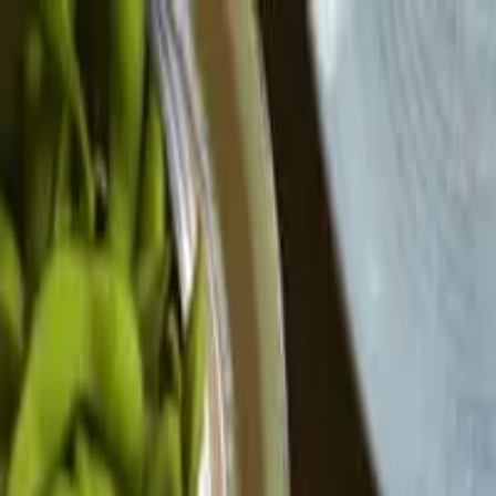
sushi
masters
start
menu
kontakt
zamów online
Halo Wrocław!
PRZYSTAŃ NA SUSHI
zobacz menu